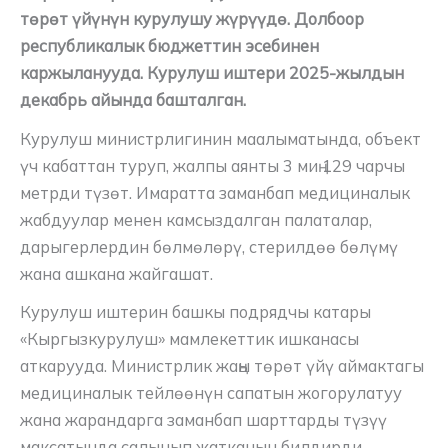
төрөт үйүнүн курулушу жүрүүдө. Долбоор
республикалык бюджеттин эсебинен
каржыланууда. Курулуш иштери 2025-жылдын
декабрь айында башталган.
Курулуш министрлигинин маалыматында, объект
үч кабаттан туруп, жалпы аянты 3 миң 129 чарчы
метрди түзөт. Имаратта заманбап медициналык
жабдуулар менен камсыздалган палаталар,
дарыгерлердин бөлмөлөрү, стерилдөө бөлүмү
жана ашкана жайгашат.
Курулуш иштерин башкы подрядчы катары
«Кыргызкурулуш» мамлекеттик ишканасы
аткарууда. Министрлик жаңы төрөт үйү аймактагы
медициналык тейлөөнүн сапатын жогорулатуу
жана жарандарга заманбап шарттарды түзүү
максатында салынып жатканын билдирди.