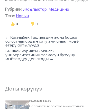
Рубрики:
Жаңылыктар
,
Медицина
Теги:
Нарын
0
0
← Камчыбек Ташиевдин жана башка
саясатчылардын соту эми ачык түрдө
өтөрү айтылууда
Бишкек мэриясы «Манас»
университетинин тосмосун бузууну
мыйзамдуу деп атады →
Дагы көрүңүз
05.08.2026 | 21:02
Саламаттык сактоо министрлиги