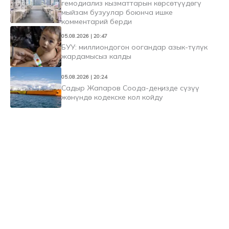
гемодиализ кызматтарын көрсөтүүдөгү
мыйзам бузуулар боюнча ишке
комментарий берди
05.08.2026 | 20:47
БУУ: миллиондогон оогандар азык-түлүк
жардамысыз калды
05.08.2026 | 20:24
Садыр Жапаров Соода-деңизде сүзүү
жөнүндө кодекске кол койду