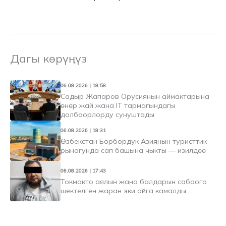
Дагы көрүңүз
06.08.2026 | 18:58
Садыр Жапаров Орусиянын аймактарына
өнөр жай жана IT тармагындагы
долбоорлорду сунуштады
06.08.2026 | 18:31
Өзбекстан Борбордук Азиянын туристтик
рыногунда сап башына чыкты — изилдөө
06.08.2026 | 17:43
Токмокто аялын жана балдарын сабоого
шектелген жаран эки айга камалды