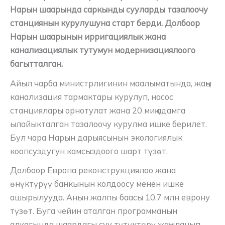
Нарын шаарында саркынды сууларды тазалоочу
станциянын курулушуна старт берди. Долбоор
Нарын шаарынын ирригациялык жана
канализациялык тутумун модернизациялоого
багытталган.
Айыл чарба министрлигинин маалыматында, жаңы
канализация тармактары курулуп, насос
станциялары орнотулат жана 20 миң адамга
ылайыкталган тазалоочу курулма ишке берилет.
Бул чара Нарын дарыясынын экологиялык
коопсуздугун камсыздоого шарт түзөт.
Долбоор Европа реконструкциялоо жана
өнүктүрүү банкынын колдоосу менен ишке
ашырылууда. Анын жалпы баасы 10,7 млн еврону
түзөт. Буга чейин аталган программанын
алкагында шаардагы суу түтүктөрү жаңыланып,