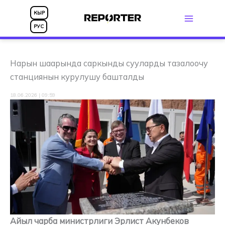
Skip
КЫР
to
РУС
content
Нарын шаарында саркынды сууларды тазалоочу
станциянын курулушу башталды
18.06.2026 | 09:59
Айыл чарба министрлиги Эрлист Акунбеков