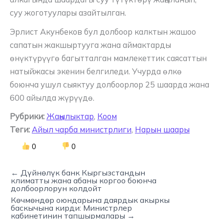
суу жоготуулары азайтылган.
Эрлист Акунбеков бул долбоор калктын жашоо
сапатын жакшыртууга жана аймактарды
өнүктүрүүгө багытталган мамлекеттик саясаттын
натыйжасы экенин белгиледи. Учурда өлкө
боюнча ушул сыяктуу долбоорлор 25 шаарда жана
600 айылда жүрүүдө.
Рубрики:
Жаңылыктар
,
Коом
Теги:
Айыл чарба министрлиги
,
Нарын шаары
0
0
← Дүйнөлүк банк Кыргызстандын
климатты жана абаны коргоо боюнча
долбоорлорун колдойт
Көчмөндөр оюндарына даярдык акыркы
баскычына кирди: Министрлер
кабинетинин тапшырмалары →