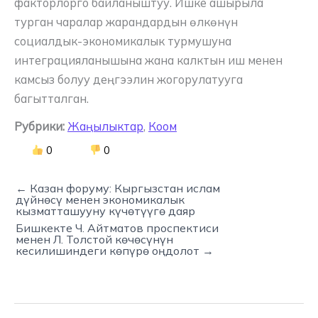
факторлорго байланыштуу. Ишке ашырыла
турган чаралар жарандардын өлкөнүн
социалдык-экономикалык турмушуна
интеграцияланышына жана калктын иш менен
камсыз болуу деңгээлин жогорулатууга
багытталган.
Рубрики:
Жаңылыктар
,
Коом
0
0
← Казан форуму: Кыргызстан ислам
дүйнөсү менен экономикалык
кызматташууну күчөтүүгө даяр
Бишкекте Ч. Айтматов проспектиси
менен Л. Толстой көчөсүнүн
кесилишиндеги көпүрө оңдолот →