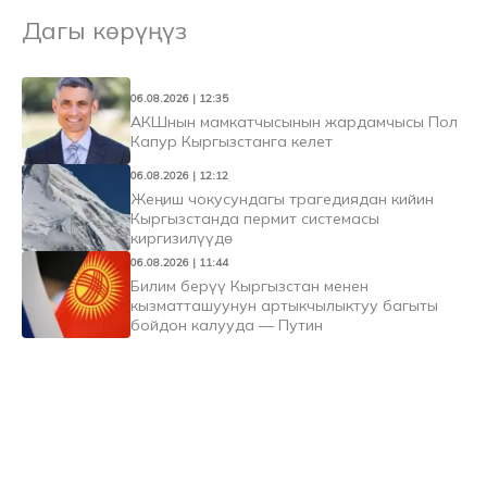
Дагы көрүңүз
06.08.2026 | 12:35
АКШнын мамкатчысынын жардамчысы Пол
Капур Кыргызстанга келет
06.08.2026 | 12:12
Жеңиш чокусундагы трагедиядан кийин
Кыргызстанда пермит системасы
киргизилүүдө
06.08.2026 | 11:44
Билим берүү Кыргызстан менен
кызматташуунун артыкчылыктуу багыты
бойдон калууда — Путин