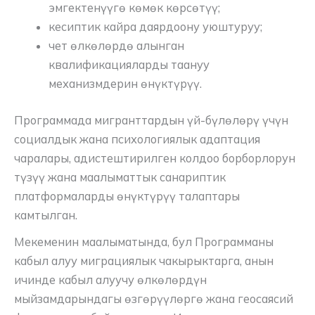
эмгектенүүгө көмөк көрсөтүү;
кесиптик кайра даярдоону уюштуруу;
чет өлкөлөрдө алынган
квалификацияларды таануу
механизмдерин өнүктүрүү.
Программада мигранттардын үй-бүлөлөрү үчүн
социалдык жана психологиялык адаптация
чаралары, адистештирилген колдоо борборлорун
түзүү жана маалыматтык санариптик
платформаларды өнүктүрүү талаптары
камтылган.
Мекеменин маалыматында, бул Программаны
кабыл алуу миграциялык чакырыктарга, анын
ичинде кабыл алуучу өлкөлөрдүн
мыйзамдарындагы өзгөрүүлөргө жана геосаясий