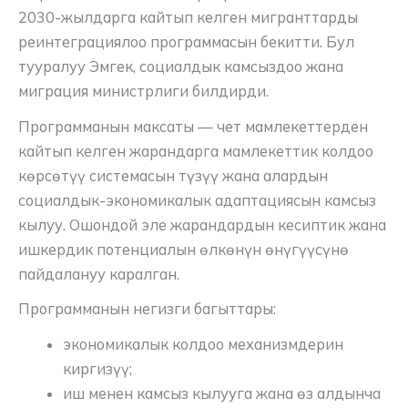
2030-жылдарга кайтып келген мигранттарды
реинтеграциялоо программасын бекитти. Бул
тууралуу Эмгек, социалдык камсыздоо жана
миграция министрлиги билдирди.
Программанын максаты — чет мамлекеттерден
кайтып келген жарандарга мамлекеттик колдоо
көрсөтүү системасын түзүү жана алардын
социалдык-экономикалык адаптациясын камсыз
кылуу. Ошондой эле жарандардын кесиптик жана
ишкердик потенциалын өлкөнүн өнүгүүсүнө
пайдалануу каралган.
Программанын негизги багыттары:
экономикалык колдоо механизмдерин
киргизүү;
иш менен камсыз кылууга жана өз алдынча