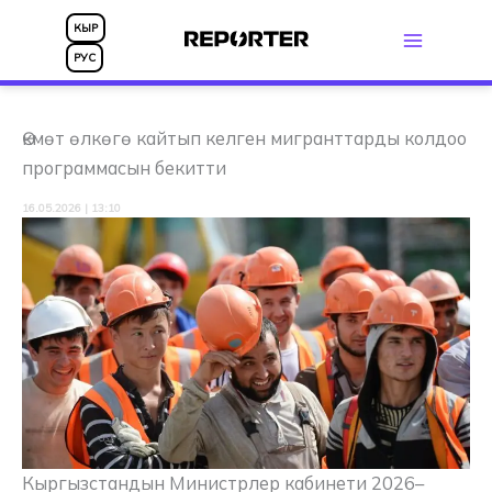
Skip
КЫР
to
РУС
content
Өкмөт өлкөгө кайтып келген мигранттарды колдоо
программасын бекитти
16.05.2026 | 13:10
Кыргызстандын Министрлер кабинети 2026–