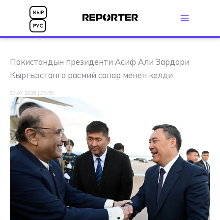
Skip
КЫР
to
РУС
content
Пакистандын президенти Асиф Али Зардари
Кыргызстанга расмий сапар менен келди
07.07.2026 | 09:59