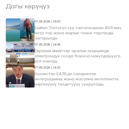
Дагы көрүңүз
07.08.2026 | 15:03
Быйыл Токтогул суу сактагычынан 40,8 миң
метр тор жана жарым тонна таштанды
чыгарылды
07.08.2026 | 14:26
Евразия өкмөттөр аралык кеңешинде
электрондук соода боюнча макулдашууга
кол коюлду
07.08.2026 | 14:23
Казакстан ЕАЭБде санариптик
интеграцияны жана жасалма интеллектти
киргизүүнү тездетүүнү сунуштады