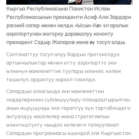
Кыргыз Республикасына Пакистан Ислам
Республикасынын президенти Асиф Али Зардари
расмий сапар менен келди. «Ысык-Көл» эл аралык
аэропортунан жогорку даражалуу конокту
президент Садыр Жапаров жеке өзү тосуп алды.
Салтанаттуу тосуп алуу бардык протоколдук
артыкчылыктар менен өттү: аэропортто эки
өлкөнүн мамлекеттик туулары илинип, килем
төшөлүп, ардактуу кароол тизилди.
Сапардын алкагында эки мамлекеттин
лидерлеринин сүйлөшүүлөрү пландаштырылган,
анын жүрүшүндө эки тараптуу күн тартибиндеги
актуалдуу маселелер жана стратегиялык
өнөктөштүктү чыңдоо келечеги талкууланат.
Сапардын программасы ошондой эле Кыргызстан