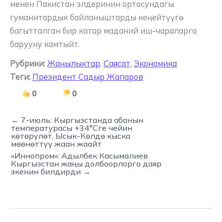
менен Пакистан элдеринин ортосундагы
гуманитардык байланыштарды кеңейтүүгө
багытталган бир катар маданий иш-чараларга
барууну камтыйт.
Рубрики:
Жаңылыктар
,
Саясат
,
Экономика
Теги:
Президент Садыр Жапаров
0
0
← 7-июль: Кыргызстанда абанын
температурасы +34°Сге чейин
көтөрүлөт, Ысык-Көлдө кыска
мөөнөттүү жаан жаайт
«Иннопром»: Адылбек Касымалиев
Кыргызстан жаңы долбоорлорго даяр
экенин билдирди →