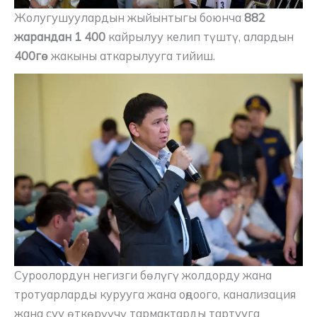
Жолугушуулардын жыйынтыгы боюнча
882
жарандан 1 400
кайрылуу келип түштү, алардын
400гө
жакыны аткарылууга тийиш.
Суроолордун негизги бөлүгү жолдорду жана
тротуарларды курууга жана оңдоого, канализация
жана суу өткөрүүчү тармактарды тартууга