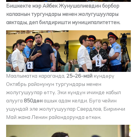
Бишкекте мэр Айбек Жунушалиевдин борбор
калаанын тургундары менен жолугушуулары
аяктады, деп билдиришти муниципалитеттен.
Маалыматка караганда,
25–26-май
күндөрү
Октябрь районунун тургундары менен
жолугушуулар өттү. Эки күндүн ичинде кабыл
алууга
850дөн
ашык адам келди. Буга чейин
ушундай эле жолугушуулар Свердлов, Биринчи
Май жана Ленин райондорунда өткөн.