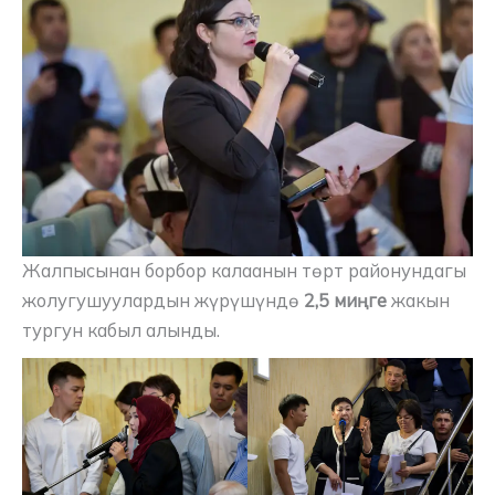
Жалпысынан борбор калаанын төрт районундагы
жолугушуулардын жүрүшүндө
2,5 миңге
жакын
тургун кабыл алынды.