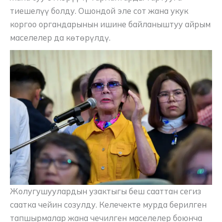
тиешелүү болду. Ошондой эле сот жана укук
коргоо органдарынын ишине байланыштуу айрым
маселелер да көтөрүлдү.
Жолугушуулардын узактыгы беш сааттан сегиз
саатка чейин созулду. Келечекте мурда берилген
тапшырмалар жана чечилген маселелер боюнча