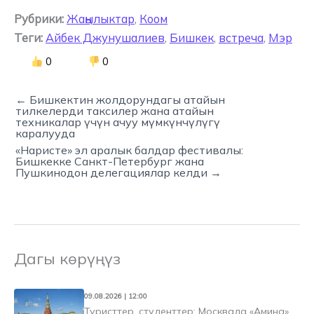
Рубрики:
Жаңылыктар
,
Коом
Теги:
Айбек Джунушалиев
,
Бишкек
,
встреча
,
Мэр
0
0
← Бишкектин жолдорундагы атайын
тилкелерди таксилер жана атайын
техникалар үчүн ачуу мүмкүнчүлүгү
каралууда
«Наристе» эл аралык балдар фестивалы:
Бишкекке Санкт-Петербург жана
Пушкинодон делегациялар келди →
Дагы көрүңүз
09.08.2026 | 12:00
Туристтер, студенттер: Москвада «Амина»