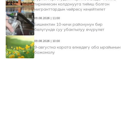
тиркемесин колдонууга тийиш болгон
мигранттардын чөйрөсү кеңейтилет
09.08.2026 | 11:00
Бишкектин 10-кичи районунун бир
бөлүгүндө суу убактылуу өчүрүлөт
09.08.2026 | 10:00
9-августка карата өлкөдөгү аба ырайынын
божомолу