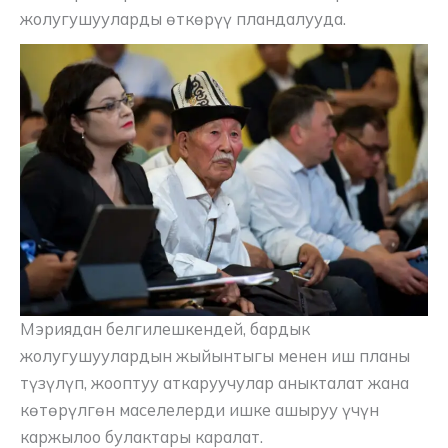
жолугушууларды өткөрүү пландалууда.
Мэриядан белгилешкендей, бардык
жолугушуулардын жыйынтыгы менен иш планы
түзүлүп, жооптуу аткаруучулар аныкталат жана
көтөрүлгөн маселелерди ишке ашыруу үчүн
каржылоо булактары каралат.