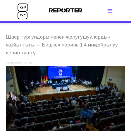
Skip
КЫР
to
РУС
content
Шаар тургундары менен жолугушуулардын
жыйынтыгы — Бишкек мэрине 1,4 миң кайрылуу
келип түштү
31.05.2026 | 11:00