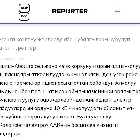
Skip
КЫР
to
РУС
content
узакта кооптуу жерлерде аба-чубалгылары курулуп
атат – сүрөттөр
03.2020 | 16:43
алал-Абадда сел жана көчкү коркунучтарын алдын-алу
ш-пландары аткарылууда. Анын алкагында Сузак райо
лектр тармактар ишканасы аталган райондун Алчалуу
йылынан баштап Шатырак айылына чейинки аралыкта
өчкү кооптуулугу бар жерлеринде жайгашкан, электр
абдуулардын ордуна 10 кВ чыңалуудагы айланып өтүүчү
ба-чубалгыларды куруп жатат. Бул тууралуу
Жалалабатэлектро» ААКнын басма сөз кызматы
илдирди.