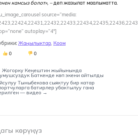
енен камсыз болот», –
деп жазылат маалыматта.
u_image_carousel source=”media:
2423,22424,22431,22432,22433,22434,22435,22436,2243
op=”none” autoplay=”4″]
убрики:
Жаңылыктар
,
Коом
0
0
 Жогорку Кеңештин жыйынында
умушсуздук Баткенде көп экени айтылды
йсулуу Тыныбекова сыяктуу бир катар
портчуларга батирлер убактылуу гана
ерилген — видео →
агы көрүңүз