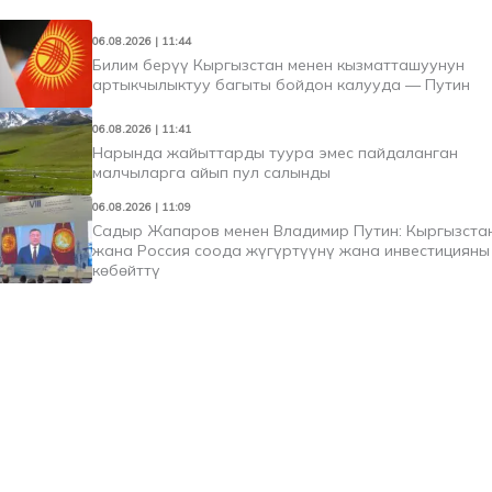
06.08.2026 | 11:44
Билим берүү Кыргызстан менен кызматташуунун
артыкчылыктуу багыты бойдон калууда — Путин
06.08.2026 | 11:41
Нарында жайыттарды туура эмес пайдаланган
малчыларга айып пул салынды
06.08.2026 | 11:09
Садыр Жапаров менен Владимир Путин: Кыргызста
жана Россия соода жүгүртүүнү жана инвестицияны
көбөйттү