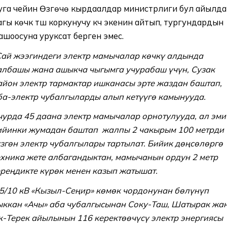
уга чейин Өзгөчө кырдаалдар министрлиги бул айылда
агы көчкү түшүү коркунучу күч экенин айтып, тургундардын
ашоосуна уруксат берген эмес.
Сай жээгиндеги электр мамычалар көчкү алдында
албашы жана ашыкча чыгымга учурабаш үчүн, Сузак
айон электр тармактар ишканасы эрте жаздан баштап,
ба-электр чубалгыларды алып кетүүгө камынууда.
чурда 45 даана электр мамычалар орнотулууда, ал эми
ийинки жумадан баштап жалпы 2 чакырым 100 метрди
үзгөн электр чубалгылары тартылат. Бийик дөңсөлөргө
ехника жете албагандыктан, мамычанын ордун 2 метр
ереңдикте күрөк менен казып жатышат.
5/10 кВ «Кызыл-Сеңир» көмөк чордонунан бөлүнүп
ыккан «Ачы» аба чубалгысынан Соку-Таш, Шатырак жа
к-Терек айылынын 116 керектөөчүсү электр энергиясы