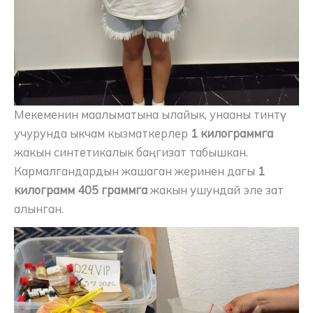
Мекеменин маалыматына ылайык, унааны тинтүү
учурунда ыкчам кызматкерлер
1 килограммга
жакын синтетикалык баңгизат табышкан.
Кармалгандардын жашаган жеринен дагы
1
килограмм 405 граммга
жакын ушундай эле зат
алынган.