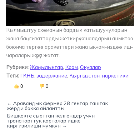
Кылмыштуу схеманын бардык катышуучуларын
жана баңгизаттарды жеткирүү каналдарын аныктоо
боюнча тергөө аракеттери жана ыкчам-издөө иш-
чаралары жүрүп жатат.
Рубрики:
Жаңылыктар
,
Коом
,
Окуялар
Теги:
ГКНБ
,
задержание
,
Кыргызстан
,
наркотики
0
0
← Аравандык фермер 28 гектар таштак
жерди бакка айлантты
Бишкекте сырттан келгендер үчүн
транспорттук карталар ишке
киргизилиши мүмкүн →