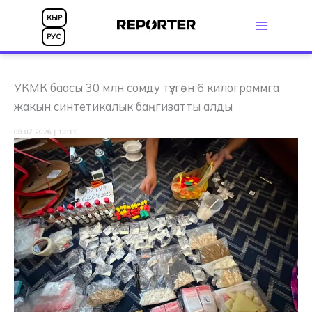
Skip
КЫР
to
РУС
content
УКМК баасы 30 млн сомду түзгөн 6 килограммга
жакын синтетикалык баңгизатты алды
09.07.2026 | 13:11