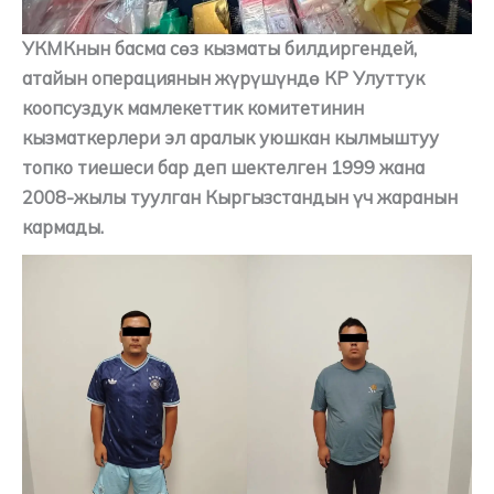
УКМКнын басма сөз кызматы билдиргендей,
атайын операциянын жүрүшүндө КР Улуттук
коопсуздук мамлекеттик комитетинин
кызматкерлери эл аралык уюшкан кылмыштуу
топко тиешеси бар деп шектелген 1999 жана
2008-жылы туулган Кыргызстандын үч жаранын
кармады.