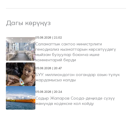
Дагы көрүңүз
05.08.2026 | 21:02
Саламаттык сактоо министрлиги
гемодиализ кызматтарын көрсөтүүдөгү
мыйзам бузуулар боюнча ишке
комментарий берди
05.08.2026 | 20:47
БУУ: миллиондогон оогандар азык-түлүк
жардамысыз калды
05.08.2026 | 20:24
Садыр Жапаров Соода-деңизде сүзүү
жөнүндө кодекске кол койду