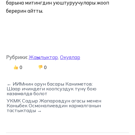
барына митингдин уюштуруучулары жооп
берерин айтты.
Рубрики:
Жаңылыктар
,
Окуялар
0
0
← ИИМнин орун басары Каниметов:
Шаар ичиндеги коопсуздук түнү бою
көзөмөлдө болот
УКМК Садыр Жапаровдун агасы менен
Каныбек Осмоналиевдин кармалганын
тастыктады →