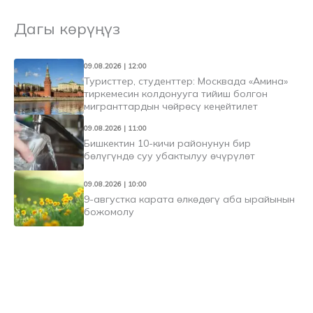
Дагы көрүңүз
09.08.2026 | 12:00
Туристтер, студенттер: Москвада «Амина»
тиркемесин колдонууга тийиш болгон
мигранттардын чөйрөсү кеңейтилет
09.08.2026 | 11:00
Бишкектин 10-кичи районунун бир
бөлүгүндө суу убактылуу өчүрүлөт
09.08.2026 | 10:00
9-августка карата өлкөдөгү аба ырайынын
божомолу