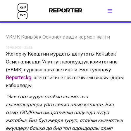
Skip
КЫР
to
РУС
content
УКМК Каныбек Осмоналиевди кармап кетти
02.03.2020 | 21:22
Жогорку Кеңештин мурдагы депутаты Каныбек
Осмоналиевди Улуттук коопсуздук комитетине
(УКМК) суракка алып кетишти. Бул тууралуу
Reporter.kg
агенттигине саясатчынын жакындары
кабарлады.
“Эки саат мурун атайын кызматтын
кызматкерлери үйгө келип алып кетишти. Биз
азыр УКМКнын имаратынын алдында күтүп
жатабыз. Биз бул жерде туруп, атайын кызматтын
өкүлдөрү башка да бир топ адамдарды алып