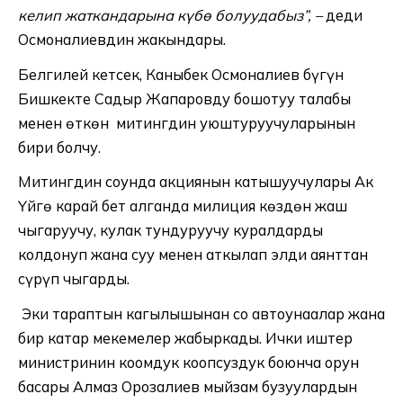
келип жаткандарына күбө болуудабыз”, –
деди
Осмоналиевдин жакындары.
Белгилей кетсек, Каныбек Осмоналиев бүгүн
Бишкекте Садыр Жапаровду бошотуу талабы
менен өткөн митингдин уюштуруучуларынын
бири болчу.
Митингдин соңунда акциянын катышуучулары Ак
Үйгө карай бет алганда милиция көздөн жаш
чыгаруучу, кулак тундуруучу куралдарды
колдонуп жана суу менен аткылап элди аянттан
сүрүп чыгарды.
Эки тараптын кагылышынан соң автоунаалар жана
бир катар мекемелер жабыркады. Ички иштер
министринин коомдук коопсуздук боюнча орун
басары Алмаз Орозалиев мыйзам бузуулардын