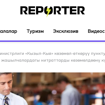
алалар
Туризм
Эксклюзив
Видео
инистрлиги «Кызыл-Кыя» көзөмөл-өткөрүү пункт
 жашылчалардагы нитраттарды көзөмөлдөөнү к