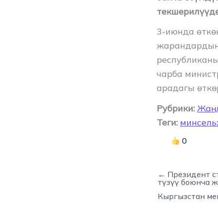
текшерилүүдө
3-июнда өткө
жарандардын 
республиканы
чарба минист
арадагы өткө
Рубрики:
Жаң
Теги:
минсель
0
← Президент с
түзүү боюнча 
Кыргызстан ме