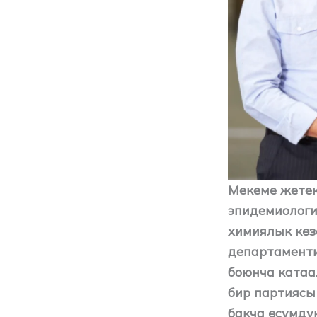
Мекеме жетек
эпидемиологи
химиялык көз
департаменти
боюнча катаа
бир партиясы
бакча өсүмдү