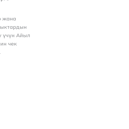
о жана
азыктардын
у үчүн Айыл
ин чек
.