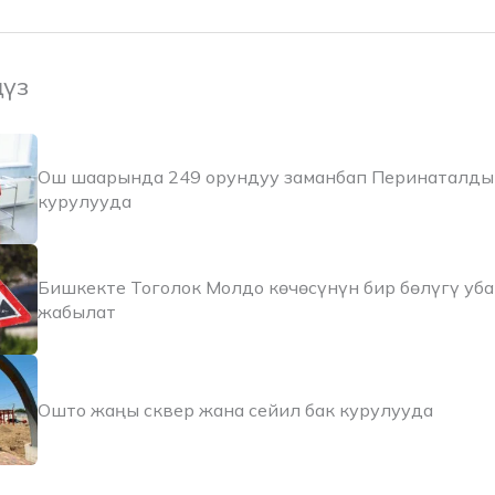
ңүз
Ош шаарында 249 орундуу заманбап Перинаталды
курулууда
Бишкекте Тоголок Молдо көчөсүнүн бир бөлүгү уб
жабылат
Ошто жаңы сквер жана сейил бак курулууда