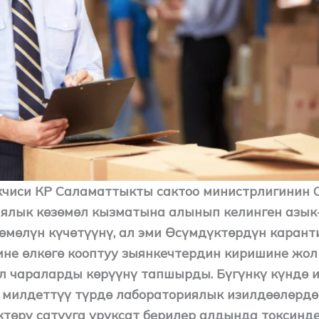
чиси КР Саламаттыкты сактоо министрлигинин 
ялык көзөмөл кызматына алынып келинген азык
өмөлүн күчөтүүнү, ал эми Өсүмдүктөрдүн карант
не өлкөгө кооптуу зыянкечтердин киришине жол
л чараларды көрүүнү тапшырды. Бүгүнкү күндө 
 милдеттүү түрдө лабораториялык изилдөөлөрдөн
ктөрү сатууга уруксат берилер алдында токсинд