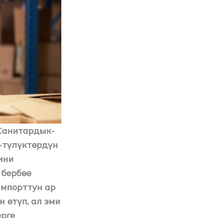
Санитардык-
-түлүктөрдүн
ини
 бербөө
импорттун ар
 өтүп, ал эми
ерге