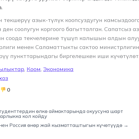
.
н текшерүү азык-түлүк коопсуздугун камсыздоог
ден соолугун коргоого багытталган. Сапатсыз 
н соода текчелерине түшүп калышын алдын алу
рлиги менен Саламаттыкты сактоо министрлигин
рүү пункттарындагы биргелешкен иши күчөтүлөт
ылыктар
,
Коом
,
Экономика
хоз
0
туденттердин өлкө аймактарында окуусуна шарт
жарлыкка кол койду
нен Россия өнөр жай кызматташтыгын күчөтүүдө →