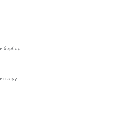
к борбор
актылуу