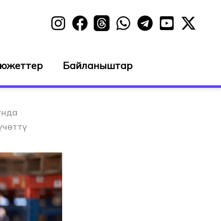
сюжеттер
Байланыштар
унда
үчөттү