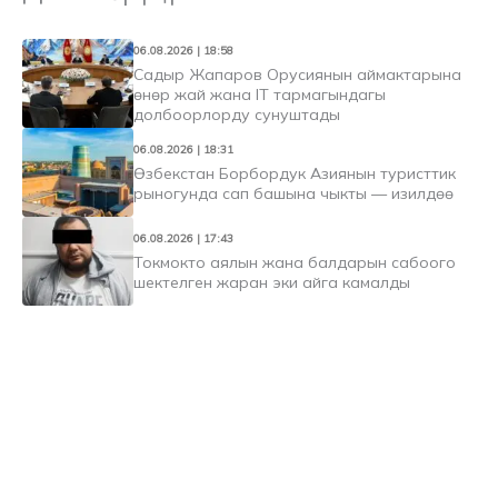
06.08.2026 | 18:58
Садыр Жапаров Орусиянын аймактарына
өнөр жай жана IT тармагындагы
долбоорлорду сунуштады
06.08.2026 | 18:31
Өзбекстан Борбордук Азиянын туристтик
рыногунда сап башына чыкты — изилдөө
06.08.2026 | 17:43
Токмокто аялын жана балдарын сабоого
шектелген жаран эки айга камалды