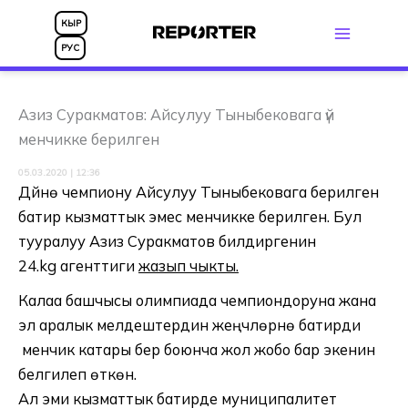
Skip
КЫР
to
РУС
content
Азиз Суракматов: Айсулуу Тыныбековага үй
менчикке берилген
05.03.2020 | 12:36
Дүйнө чемпиону Айсулуу Тыныбековага берилген
батир кызматтык эмес менчикке берилген. Бул
тууралуу Азиз Суракматов билдиргенин
24.kg агенттиги
жазып чыкты.
Калаа башчысы олимпиада чемпиондоруна жана
эл аралык мелдештердин жеңүүчүлөрүнө батирди
менчик катары берүү боюнча жол жобо бар экенин
белгилеп өткөн.
Ал эми кызматтык батирде муниципалитет