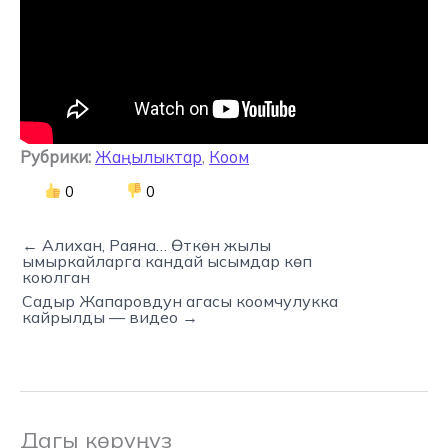
Рубрики:
Жаңылыктар
,
Коом
0
0
← Алихан, Раяна… Өткөн жылы
ымыркайларга кандай ысымдар көп
коюлган
Садыр Жапаровдун агасы коомчулукка
кайрылды — видео →
Дагы көрүңүз