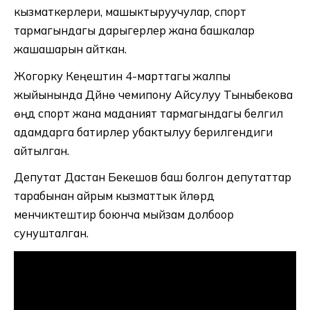
кызматкерлери, машыктыруучулар, спорт
тармагындагы дарыгерлер жана башкалар
жашашарын айткан.
Жогорку Кеңештин 4-марттагы жалпы
жыйынында Дүйнө чемипону Айсулуу Тыныбекова
өңдүү спорт жана маданият тармагындагы белгилүү
адамдарга батирлер убактылуу берилгендиги
айтылган.
Депутат Дастан Бекешов баш болгон депутаттар
тарабынан айрым кызматтык үйлөрдү
менчиктештирүү боюнча мыйзам долбоор
сунушталган.