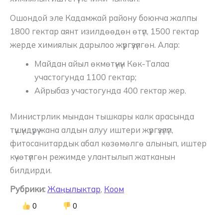
Ошондой эле Кадамжай району боюнча жалпы
1800 гектар аянт изилдөөдөн өтүп, 1500 гектар
жерде химиялык дарылоо жүргүзүлгөн. Алар:
Майдан айыл өкмөтүнүн Көк-Талаа
участогунда 1100 гектар;
Айрыбаз участогунда 400 гектар жер.
Министрлик мындан тышкары калк арасында
түшүндүрүү жана алдын алуу иштери жүргүзүлүп,
фитосанитардык абал көзөмөлгө алынып, иштер
күчөтүлгөн режимде улантылып жатканын
билдирди.
Рубрики:
Жаңылыктар
,
Коом
0
0