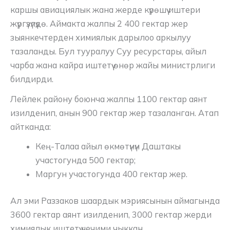
каршы авиациялык жана жерде күрөшүү иштери
жүргүзүлүүдө. Аймакта жалпы 2 400 гектар жер
зыянкечтерден химиялык дарылоо аркылуу
тазаланды. Бул тууралуу Суу ресурстары, айыл
чарба жана кайра иштетүү өнөр жайы министрлиги
билдирди.
Лейлек району боюнча жалпы 1100 гектар аянт
изилденип, анын 900 гектар жер тазаланган. Атап
айтканда:
Кең-Талаа айыл өкмөтүнүн Даштакы
участогунда 500 гектар;
Маргун участогунда 400 гектар жер.
Ал эми Раззаков шаардык мэриясынын аймагында
3600 гектар аянт изилденип, 3000 гектар жерди
химиялык иштетүү чечими чыккан.