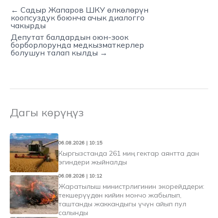
← Садыр Жапаров ШКУ өлкөлөрүн
коопсуздук боюнча ачык диалогго
чакырды
Депутат балдардын оюн-зоок
борборлорунда медкызматкерлер
болушун талап кылды →
Дагы көрүңүз
06.08.2026 | 10:15
Кыргызстанда 261 миң гектар аянтта дан
эгиндери жыйналды
06.08.2026 | 10:12
Жаратылыш министрлигинин экорейддери:
текшерүүдөн кийин мончо жабылып,
таштанды жаккандыгы үчүн айып пул
салынды