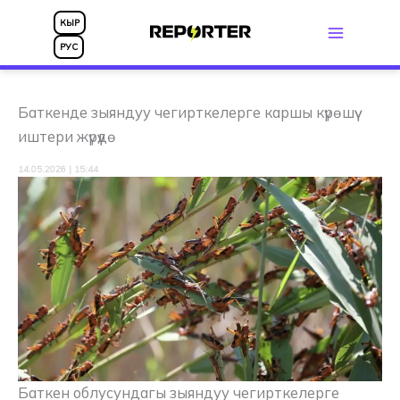
Skip
КЫР
to
РУС
content
Баткенде зыяндуу чегирткелерге каршы күрөшүү
иштери жүрүүдө
14.05.2026 | 15:44
Баткен облусундагы зыяндуу чегирткелерге