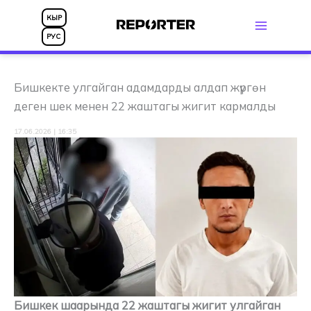
Skip
КЫР
to
РУС
content
Бишкекте улгайган адамдарды алдап жүргөн
деген шек менен 22 жаштагы жигит кармалды
17.06.2026 | 16:35
Бишкек шаарында 22 жаштагы жигит улгайган