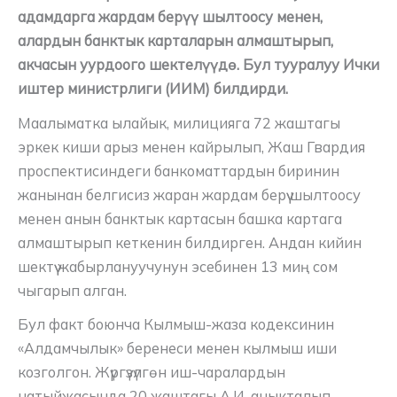
адамдарга жардам берүү шылтоосу менен,
алардын банктык карталарын алмаштырып,
акчасын уурдоого шектелүүдө. Бул тууралуу Ички
иштер министрлиги (ИИМ) билдирди.
Маалыматка ылайык, милицияга 72 жаштагы
эркек киши арыз менен кайрылып, Жаш Гвардия
проспектисиндеги банкоматтардын биринин
жанынан белгисиз жаран жардам берүү шылтоосу
менен анын банктык картасын башка картага
алмаштырып кеткенин билдирген. Андан кийин
шектүү жабырлануучунун эсебинен 13 миң сом
чыгарып алган.
Бул факт боюнча Кылмыш-жаза кодексинин
«Алдамчылык» беренеси менен кылмыш иши
козголгон. Жүргүзүлгөн иш-чаралардын
натыйжасында 20 жаштагы А.И. аныкталып,