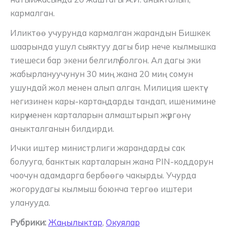
кармалган.
Иликтөө учурунда кармалган жарандын Бишкек
шаарында ушул сыяктуу дагы бир нече кылмышка
тиешеси бар экени белгилүү болгон. Ал дагы эки
жабырлануучунун 30 миң жана 20 миң сомун
ушундай жол менен алып алган. Милиция шектүү
негизинен кары-картаңдарды тандап, ишенимине
кирүү менен карталарын алмаштырып жүргөнү
аныкталганын билдирди.
Ички иштер министрлиги жарандарды сак
болууга, банктык карталарын жана PIN-коддорун
чоочун адамдарга бербөөгө чакырды. Учурда
жогорудагы кылмыш боюнча тергөө иштери
уланууда.
Рубрики:
Жаңылыктар
,
Окуялар