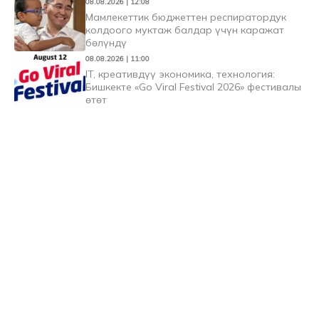
08.08.2026 | 12:08
Мамлекеттик бюджеттен респиратордук
колдоого муктаж балдар үчүн каражат
бөлүндү
08.08.2026 | 11:00
IT, креативдүү экономика, технология:
Бишкекте «Go Viral Festival 2026» фестивалы
өтөт