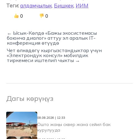
Теги:
алдамчылык
,
Бишкек
,
ИИМ
0
0
← Ысык-Көлдө «Бажы экосистемасы
боюнча диалог» аттуу эл аралык IT-
конференция өтүүдө
Чет өлкөдөгү кыргызстандыктар үчүн
«Электрондук консул» мобилдик
тиркемеси иштелип чыкты →
Дагы көрүңүз
08.08.2026 | 12:33
Ошто жаңы сквер жана сейил бак
курулууда