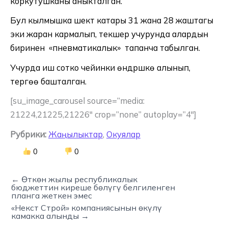
коркутушканы аныкталган.
Бул кылмышка шектүү катары 31 жана 28 жаштагы
эки жаран кармалып, текшерүү учурунда алардын
биринен «пневматикалык» тапанча табылган.
Учурда иш сотко чейинки өндүрүшкө алынып,
тергөө башталган.
[su_image_carousel source=”media:
21224,21225,21226″ crop=”none” autoplay=”4″]
Рубрики:
Жаңылыктар
,
Окуялар
0
0
← Өткөн жылы республикалык
бюджеттин киреше бөлүгү белгиленген
планга жеткен эмес
«Некст Строй» компаниясынын өкүлү
камакка алынды →