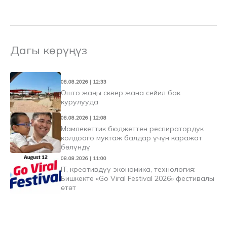
Дагы көрүңүз
08.08.2026 | 12:33
Ошто жаңы сквер жана сейил бак
курулууда
08.08.2026 | 12:08
Мамлекеттик бюджеттен респиратордук
колдоого муктаж балдар үчүн каражат
бөлүндү
08.08.2026 | 11:00
IT, креативдүү экономика, технология:
Бишкекте «Go Viral Festival 2026» фестивалы
өтөт