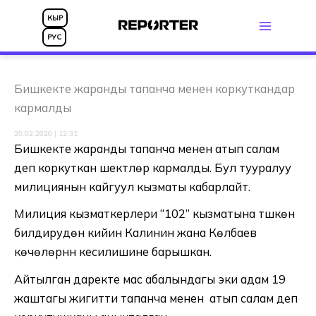
Skip
КЫР
to
РУС
content
Бишкекте жаранды тапанча менен коркуткандар
кармалды
20.02.2020 | 12:31
Бишкекте жаранды тапанча менен атып салам
деп коркуткан шектүүлөр кармалды. Бул тууралуу
милициянын кайгуул кызматы кабарлайт.
Милиция кызматкерлери “102” кызматына түшкөн
билдирүудөн кийин Калинин жана Көлбаев
көчөлөрүнүн кесилишине барышкан.
Айтылган даректе мас абалындагы эки адам 19
жаштагы жигитти тапанча менен атып салам деп