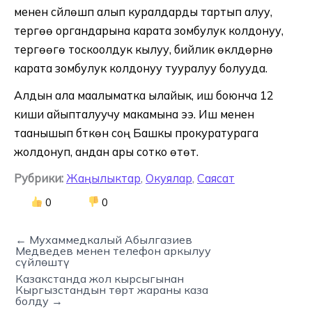
менен сүйлөшүп алып куралдарды тартып алуу,
тергөө органдарына карата зомбулук колдонуу,
тергөөгө тоскоолдук кылуу, бийлик өкүлдөрүнө
карата зомбулук колдонуу тууралуу болууда.
Алдын ала маалыматка ылайык, иш боюнча 12
киши айыпталуучу макамына ээ. Иш менен
таанышып бүткөн соң Башкы прокуратурага
жолдонуп, андан ары сотко өтөт.
Рубрики:
Жаңылыктар
,
Окуялар
,
Саясат
0
0
← Мухаммедкалый Абылгазиев
Медведев менен телефон аркылуу
сүйлөштү
Казакстанда жол кырсыгынан
Кыргызстандын төрт жараны каза
болду →