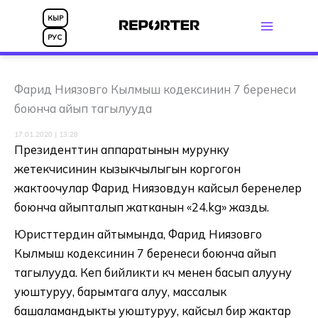
Skip
КЫР
to
РУС
content
Фарид Ниязовго Кылмыш кодексинин 7 беренеси
боюнча айып тагылууда
17.01.2020 | 13:28
Президенттин аппаратынын мурунку
жетекчисинин кызыкчылыгын коргогон
жактоочулар Фарид Ниязовдун кайсыл беренелер
боюнча айыпталып жатканын «24.kg» жазды.
Юристтердин айтымында, Фарид Ниязовго
Кылмыш кодексинин 7 беренеси боюнча айып
тагылууда. Кеп бийликти күч менен басып алууну
уюштуруу, барымтага алуу, массалык
башаламандыкты уюштуруу, кайсыл бир жактар