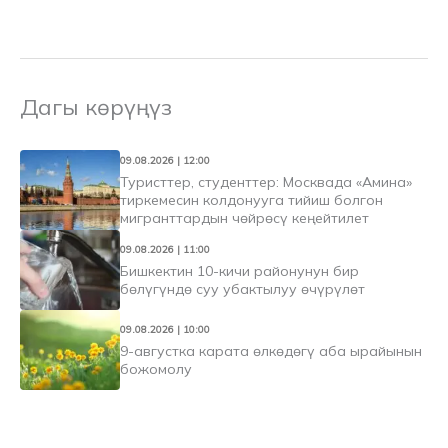
Дагы көрүңүз
09.08.2026 | 12:00
Туристтер, студенттер: Москвада «Амина»
тиркемесин колдонууга тийиш болгон
мигранттардын чөйрөсү кеңейтилет
09.08.2026 | 11:00
Бишкектин 10-кичи районунун бир
бөлүгүндө суу убактылуу өчүрүлөт
09.08.2026 | 10:00
9-августка карата өлкөдөгү аба ырайынын
божомолу