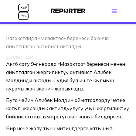
Skip
КЫР
to
РУС
content
Казакстанда «Мазактоо» беренеси боюнча
айыпталган активист акталды
11.01.2020 | 11:30
Актөбө соту 9-январда «Мазактоо» беренеси менен
айыпталган жергиликтүү активист Алибек
Молдинди актады. Судья бул иште кылмыш
курамы жок экенин жарыялады.
Буга чейин Алибек Молдин айыптоолорду четке
кагып, жарандык активдүүлүгү үчүн жергиликтүү
бийлик ага кысым көрсөтүп жатканын билдирген.
Бир нече жолу тынч митингдерге катышып,