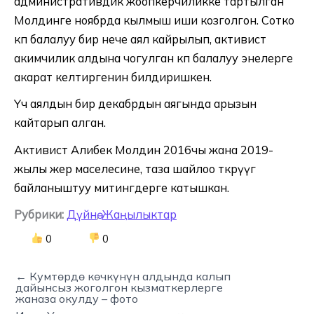
административдик жоопкерчиликке тартылган
Молдинге ноябрда кылмыш иши козголгон. Сотко
көп балалуу бир нече аял кайрылып, активист
акимчилик алдына чогулган көп балалуу энелерге
акарат келтиргенин билдиришкен.
Үч аялдын бирөө декабрдын аягында арызын
кайтарып алган.
Активист Алибек Молдин 2016чы жана 2019-
жылы жер маселесине, таза шайлоо өткөрүүгө
байланыштуу митингдерге катышкан.
Рубрики:
Дүйнө
,
Жаңылыктар
0
0
← Кумтөрдө көчкүнүн алдында калып
дайынсыз жоголгон кызматкерлерге
жаназа окулду – фото