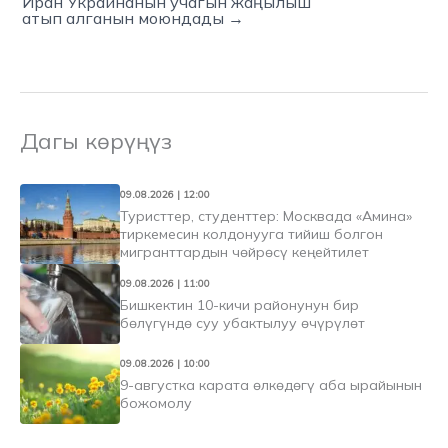
Иран Украинанын учагын жаңылыш
атып алганын моюндады →
Дагы көрүңүз
09.08.2026 | 12:00
Туристтер, студенттер: Москвада «Амина»
тиркемесин колдонууга тийиш болгон
мигранттардын чөйрөсү кеңейтилет
09.08.2026 | 11:00
Бишкектин 10-кичи районунун бир
бөлүгүндө суу убактылуу өчүрүлөт
09.08.2026 | 10:00
9-августка карата өлкөдөгү аба ырайынын
божомолу