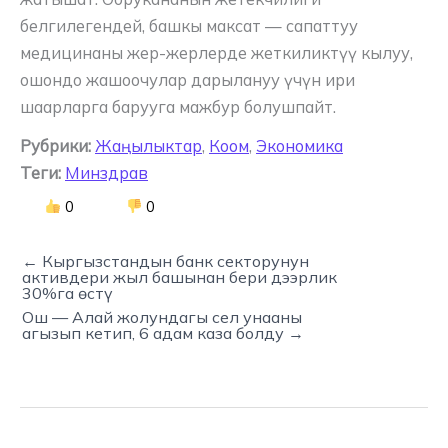
белгилегендей, башкы максат — сапаттуу
медицинаны жер-жерлерде жеткиликтүү кылуу,
ошондо жашоочулар дарылануу үчүн ири
шаарларга барууга мажбур болушпайт.
Рубрики:
Жаңылыктар
,
Коом
,
Экономика
Теги:
Минздрав
0
0
← Кыргызстандын банк секторунун
активдери жыл башынан бери дээрлик
30%га өстү
Ош — Алай жолундагы сел унааны
агызып кетип, 6 адам каза болду →