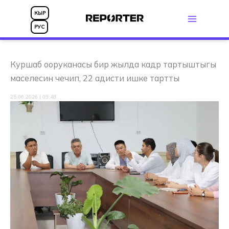
Skip
КЫР
to
РУС
content
Куршаб ооруканасы бир жылда кадр тартыштыгы
маселесин чечип, 22 адисти ишке тартты
25.06.2026 | 09:48