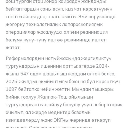
бош турган стационар кайрадан жанданды:
бейтаптардын саны өсүп, кызмат көрсөтүүнүн
сапаты жаңы деңгээлге чыкты. Эми ооруканада
жогорку технологиялык лапароскопиялык
операциялар жасалууда, ал эми реанимация
бөлүмү күнү-түнү иштөө режиминде иштеп
жатат.
Реформалардын натыйжасында жергиликтүү
тургундардын ишеними артты: эгерде 2024-
жылы 547 адам шашылыш жардам алган болсо,
2025-жылдын жыйынтыгы боюнча бул көрсөткүч
1697 бейтапка чейин жетти. Мындан тышкары,
бийик тоолуу Жалпак-Таш айылынын
тургундарына ыңгайлуу болушу үчүн лаборатория
ачылып, ал жерде медиктер базалык
изилдөөлөрдү жана ЭКГны жеринде өткөрүп
жатышат. Оорукананын жетекчилиги