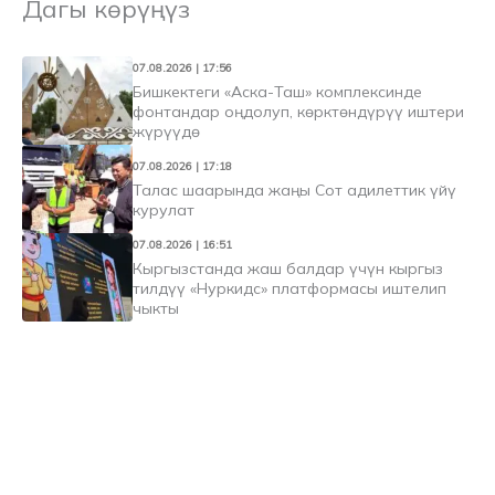
Дагы көрүңүз
07.08.2026 | 17:56
Бишкектеги «Аска-Таш» комплексинде
фонтандар оңдолуп, көрктөндүрүү иштери
жүрүүдө
07.08.2026 | 17:18
Талас шаарында жаңы Сот адилеттик үйү
курулат
07.08.2026 | 16:51
Кыргызстанда жаш балдар үчүн кыргыз
тилдүү «Нуркидс» платформасы иштелип
чыкты