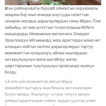
Өзгөн районундагы Куршаб аймактык ооруканасы
акыркы бир жыл ичинде өнүгүүдө сапаттык
секирик жасады: дарыгерлердин саны 48ден 70ке
көбөйдү, ал эми штаттын толукталышы 80%га
жакындады. Мекеменин жетекчиси Элмурат
Эркуловдун айтымында, жаш адистерди жана чет
өлкөдөн кайтып келген дарыгерлерди тартуу
мамлекеттик колдоонун, айлык акылардын
көтөрүлүшүнүн жана ыңгайлуу эмгек
шарттарынын түзүлүшүнүн аркасында мүмкүн
болду.
14 млн сом жумшалган масштабдуу
заманбапташтыруу иши башкы жетишкендик
болуп калды. Жылытуу тутуму толугу менен
алмаштырылгандан кийин, мурда сууктан улам