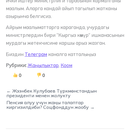
ички иштер министрлиги тарабынан кармалганы
маалым. Аларга кандай айып тагылып жатканы
азырынча белгисиз.
Айрым маалыматтарга караганда, учурдагы
министрлердин бири “Кыргыз көмүр” ишканасынын
мурдагы жетекчисине каршы арыз жазган.
Биздин
Телеграм
каналга катталыңыз
Рубрики:
Жаңылыктар
,
Коом
0
0
← Жээнбек Кулубаев Түркмөнстандын
президенти менен жолукту
Пенсия алуу үчүн жаңы талаптар
киргизилдиби? Соцфонддун жообу →