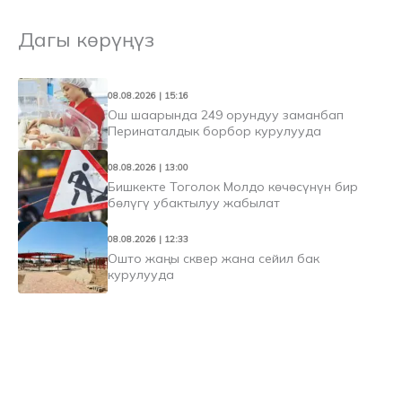
Дагы көрүңүз
08.08.2026 | 15:16
Ош шаарында 249 орундуу заманбап
Перинаталдык борбор курулууда
08.08.2026 | 13:00
Бишкекте Тоголок Молдо көчөсүнүн бир
бөлүгү убактылуу жабылат
08.08.2026 | 12:33
Ошто жаңы сквер жана сейил бак
курулууда