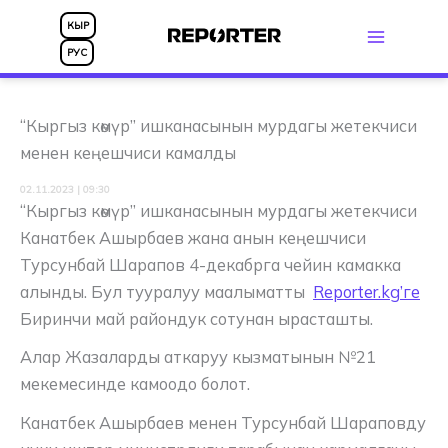
Skip
КЫР
to
РУС
content
“Кыргыз көмүр” ишканасынын мурдагы жетекчиси
менен кеңешчиси камалды
02.11.2023 | 09:30
“Кыргыз көмүр” ишканасынын мурдагы жетекчиси
Канатбек Ашырбаев жана анын кеңешчиси
Турсунбай Шарапов 4-декабрга чейин камакка
алынды. Бул тууралуу маалыматты
Reporter.kg’ге
Биринчи май райондук сотунан ырасташты.
Алар Жазаларды аткаруу кызматынын №21
мекемесинде камоодо болот.
Канатбек Ашырбаев менен Турсунбай Шараповду