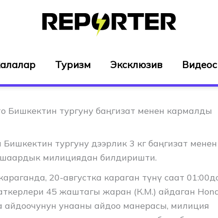
алалар
Туризм
Эксклюзив
Видео
о Бишкектин тургуну баңгизат менен кармалды
Бишкектин тургуну дээрлик 3 кг баңгизат менен
 шаардык милициядан билдиришти.
араганда, 20-августка караган түнү саат 01:00
аткерлери 45 жаштагы жаран (К.М.) айдаган Hond
га айдоочунун унааны айдоо манерасы, милиция