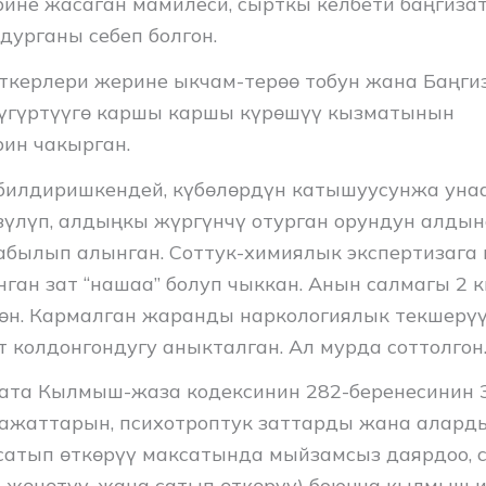
ине жасаган мамилеси, сырткы келбети баңгизат
дурганы себеп болгон.
ткерлери жерине ыкчам-терөө тобун жана Баңги
үгүртүүгө каршы каршы күрөшүү кызматынын
ин чакырган.
билдиришкендей, күбөлөрдүн катышуусунжа уна
зүлүп, алдыңкы жүргүнчү отурган орундун алды
табылып алынган. Соттук-химиялык экспертизага
ган зат “нашаа” болуп чыккан. Анын салмагы 2 кг
өн. Кармалган жаранды наркологиялык текшерүү
т колдонгондугу аныкталган. Ал мурда соттолгон
ата Кылмыш-жаза кодексинин 282-беренесинин 3
ражаттарын, психотроптук заттарды жана алард
сатып өткөрүү максатында мыйзамсыз даярдоо, с
, жөнөтүү, жана сатып өткөрүү) боюнча кылмыш и