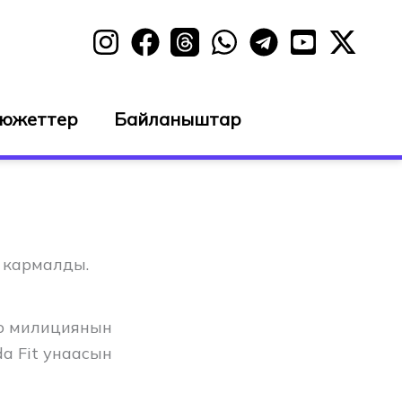
сюжеттер
Байланыштар
 кармалды.
до милициянын
a Fit унаасын