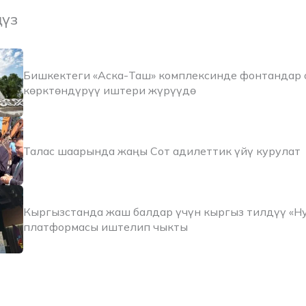
ңүз
Бишкектеги «Аска-Таш» комплексинде фонтандар 
көрктөндүрүү иштери жүрүүдө
Талас шаарында жаңы Сот адилеттик үйү курулат
Кыргызстанда жаш балдар үчүн кыргыз тилдүү «Н
платформасы иштелип чыкты