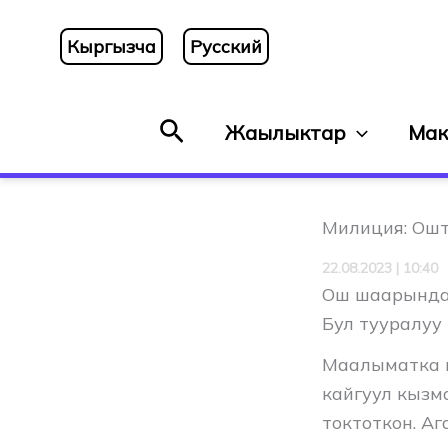
Skip
to
Кыргызча
Русский
content
Search
Жаңылыктар
Мак
Милиция: Ошт
22.08.2023 | 10:40
Ош шаарында 
Бул тууралуу
Маалыматка к
кайгуул кызм
токтоткон. А