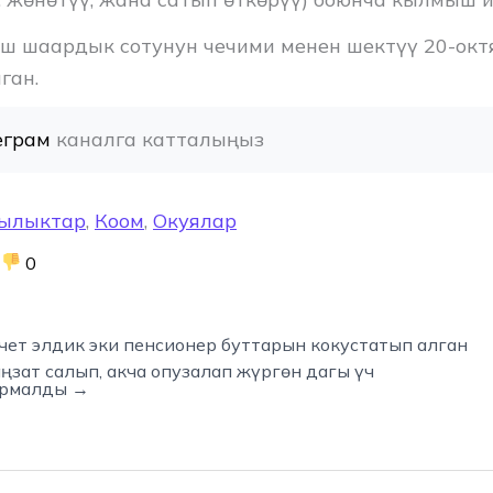
Ош шаардык сотунун чечими менен шектүү 20-окт
ган.
еграм
 каналга катталыңыз
ылыктар
,
Коом
,
Окуялар
0
ет элдик эки пенсионер буттарын кокустатып алган
зат салып, акча опузалап жүргөн дагы үч
армалды →