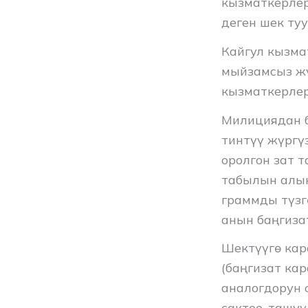
кызматкерлер
деген шек туу
Кайгул кызма
мыйзамсыз ж
кызматкерлер
Милициядан 
тинтүү жүргү
оролгон зат 
табылын алын
граммды түзг
анын баңгиза
Шектүүгө кар
(баңгизат ка
аналогдорун 
сактоо, ташуу