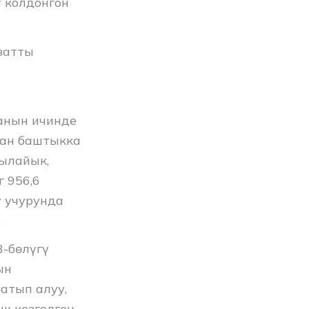
 колдонгон
затты
анын ичинде
нан баштыкка
 ылайык,
 956,6
 учурунда
.
-бөлүгү
ын
атып алуу,
ш козголгон.