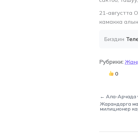
21-августта 
камакка алын
Биздин 
Тел
Рубрики:
Жаң
0
← Ала-Арчада ч
Жарандарга маң
милиционер к