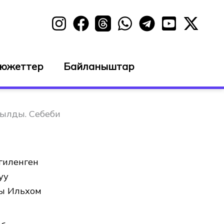
сюжеттер
Байланыштар
ылды. Себеби
гиленген
уу
ы Ильхом