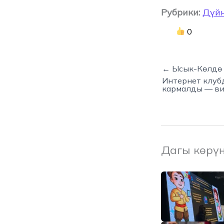
Рубрики:
Дүй
0
← Ысык-Көлдө 
Интернет клуб
кармалды — в
Дагы көрү