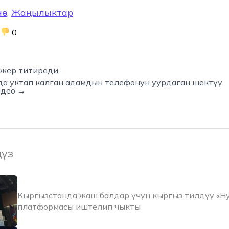
нө
,
Жаңылыктар
0
жер титиреди
да уктап калган адамдын телефонун уурдаган шектүү
идео →
ңүз
Кыргызстанда жаш балдар үчүн кыргыз тилдүү «Н
платформасы иштелип чыкты