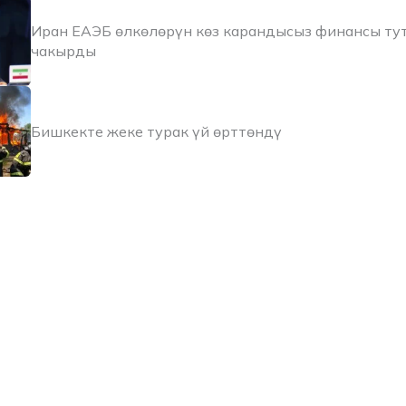
Иран ЕАЭБ өлкөлөрүн көз карандысыз финансы тут
чакырды
Бишкекте жеке турак үй өрттөндү