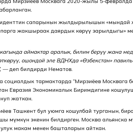
рда Мирзиёев Москвага 2020-жылы 5-февралда
абарланган.
зиденттин сапарынын жылдырылышын «мындай 
апарга жакшыраак даярдык көрүү зарылдыгы» м
кагында аймактар аралык, билим берүү жана ме
ткөрүү, ошондой эле ВДНХда «Өзбекстан» павиль
, —
деп билдирди Нематов.
 социалдык тармактарда “Мирзиёев Москвага б
тан Евразия Экономикалык Биримдигине кошулу
нуп жаткан.
ёев Ташкент бул уюмга кошулбай турганын, биро
ы мүмкүн экенин билдирген. Москва альянска м
чулук макам менен башталарын айткан.