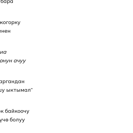
 бара
жогорку
енен
диа
онун ачуу
аргандан
шу ыктымал”
к байкоочу
үчө болуу