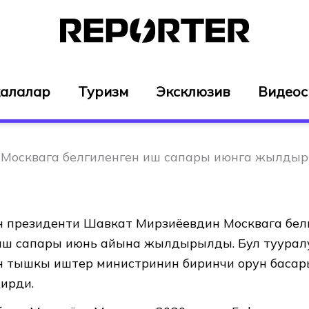
алалар
Туризм
Эксклюзив
Видео
Москвага белгиленген иш сапары июнга жылдыр
 президенти Шавкат Мирзиёевдин Москвага бел
иш сапары июнь айына жылдырылды. Бул туурал
 тышкы иштер министринин биринчи орун басар
ирди.