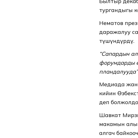
Былтыр декаб
тургандыгы к
Нематов пре
даражалуу с
түшүндүрдү.
“Сапардын ал
форумдарды ө
пландалууда”
Медиада жана
кийин Өзбекс
деп болжолдо
Шавкат Мирзи
макамын алыш
алгач байкоо