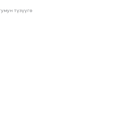
умун түзүүгө