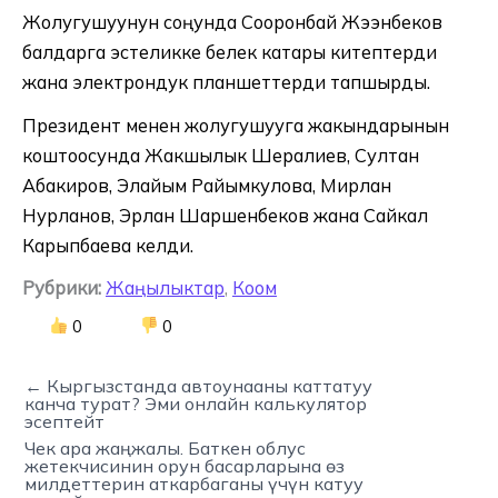
Жолугушуунун соңунда Сооронбай Жээнбеков
балдарга эстеликке белек катары китептерди
жана электрондук планшеттерди тапшырды.
Президент менен жолугушууга жакындарынын
коштоосунда Жакшылык Шералиев, Султан
Абакиров, Элайым Райымкулова, Мирлан
Нурланов, Эрлан Шаршенбеков жана Сайкал
Карыпбаева келди.
Рубрики:
Жаңылыктар
,
Коом
0
0
← Кыргызстанда автоунааны каттатуу
канча турат? Эми онлайн калькулятор
эсептейт
Чек ара жаңжалы. Баткен облус
жетекчисинин орун басарларына өз
милдеттерин аткарбаганы үчүн катуу