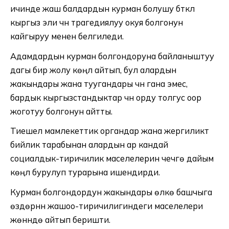
ичинде жаш балдардын курман болушу бүткүл
кыргыз эли үчүн трагедиялуу окуя болгонун
кайгыруу менен белгиледи.
Адамдардын курман болгондоруна байланыштуу
дагы бир жолу көңүл айтып, бул алардын
жакындары жана туугандары үчүн гана эмес,
бардык кыргызстандыктар үчүн орду толгус оор
жоготуу болгонун айтты.
Тиешелүү мамлекеттик органдар жана жергиликтүү
бийлик тарабынан алардын ар кандай
социалдык-тиричилик маселелерин чечүүгө дайым
көңүл бурулуп турарына ишендирди.
Курман болгондордун жакындары өлкө башчыга
өздөрүнүн жашоо-тиричилигиндеги маселелери
жөнүндө айтып беришти.