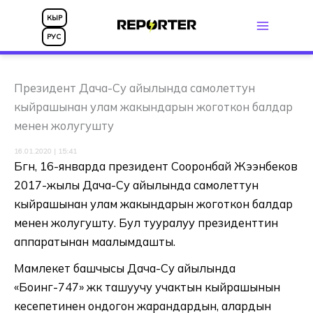
Skip
КЫР
to
РУС
content
Президент Дача-Су айылында самолеттун
кыйрашынан улам жакындарын жоготкон балдар
менен жолугушту
16.01.2020 | 15:41
Бүгүн, 16-январда президент Сооронбай Жээнбеков
2017-жылы Дача-Су айылында самолеттун
кыйрашынан улам жакындарын жоготкон балдар
менен жолугушту. Бул тууралуу президенттин
аппаратынан маалымдашты.
Мамлекет башчысы Дача-Су айылында
«Боинг-747» жүк ташуучу учактын кыйрашынын
кесепетинен ондогон жарандардын, алардын