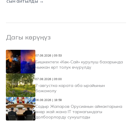
сын айтылды →
Дагы көрүңүз
07.08.2026 | 09:53
Бишкектеги «Көк-Сай» курулуш базарында
чыккан өрт толук өчүрүлдү
07.08.2026 | 09:00
7-августка карата аба ырайынын
божомолу
06.08.2026 | 18:58
Садыр Жапаров Орусиянын аймактарына
өнөр жай жана IT тармагындагы
долбоорлорду сунуштады