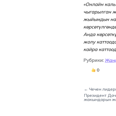
«Онлайн каль
чыгарылган ж
жыйымдын нар
көрсөтүлгөндө
Анда көрсөтк
жолу каттоодо
кайра каттоодо
Рубрики:
Жаң
0
← Чечен лидер
Президент Дач
жакындарын жо