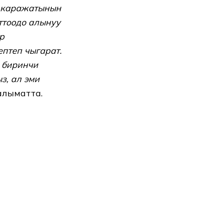
т каражатынын
тоодо алынуу
р
ептеп чыгарат.
 биринчи
з, ал эми
алыматта.