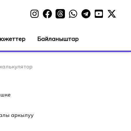
сюжеттер
Байланыштар
 калькулятор
ишке
талы аркылуу