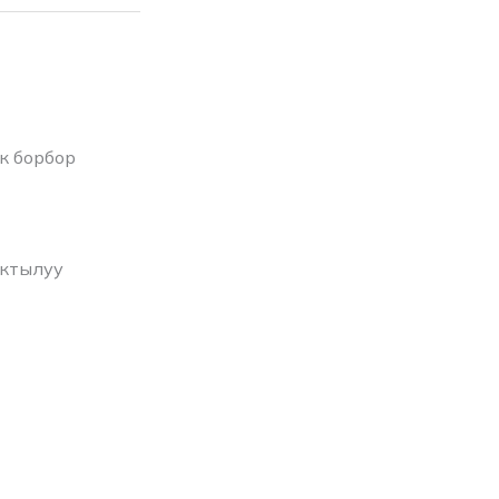
к борбор
актылуу