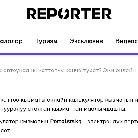
алалар
Туризм
Эксклюзив
Видео
 автоунааны каттатуу канча турат? Эми онлайн
каттоо кызматы онлайн калькулятор кызматын 
л тууралуу аталган кызматтан маалымдашты.
кулятор кызматын
Рortal.srs.kg
– электрондук пор
лот.