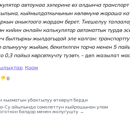
кулятор автоунаа ээлерине өз алдынча транспор
ылына, кыймылдаткычынын көлөмүнө жараша кат
кын аныктоого жардам берет. Тиешелүү талаала
н кийин онлайн калькулятор автоматтык түрдө эс
үч былтыркы жылдагыдай эле калган: транспортту
 алынуучу жыйым, бекитилген торчо менен 5 пайы
 0,3 пайыз көрсөткүчтү түзөт», –
деп жазылат ма
ылыктар
,
Коом
0
и кызматын убактылуу өткөрүп берди
а-Су айылында самолеттун кыйрашынан улам
готкон балдар менен жолугушту →