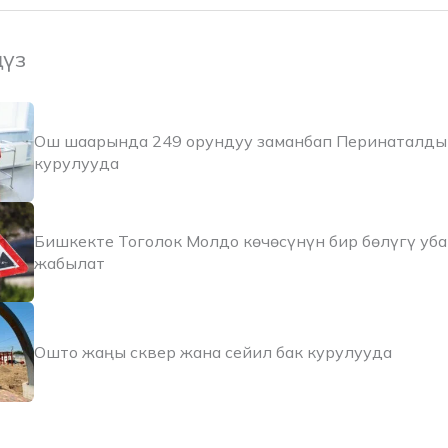
ңүз
Ош шаарында 249 орундуу заманбап Перинаталды
курулууда
Бишкекте Тоголок Молдо көчөсүнүн бир бөлүгү уб
жабылат
Ошто жаңы сквер жана сейил бак курулууда