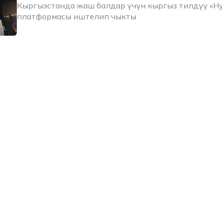
Кыргызстанда жаш балдар үчүн кыргыз тилдүү «Н
платформасы иштелип чыкты
Элдик кабарчы