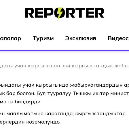
алалар
Туризм
Эксклюзив
Видео
лдагы учак кырсыгынан эки кыргызстандык жаб
рындагы учак кырсыгында жабыркагандардын а
к бар болгон. Бул тууралуу Тышкы иштер минис
зматы билдирди.
ин маалыматына караганда, кыргызстандыктар
ерлердин көзөмөлүндө.