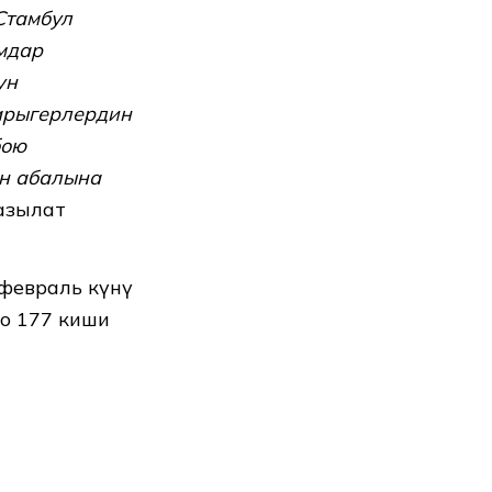
Стамбул
мдар
ун
арыгерлердин
бою
ун абалына
азылат
-февраль күнү
о 177 киши