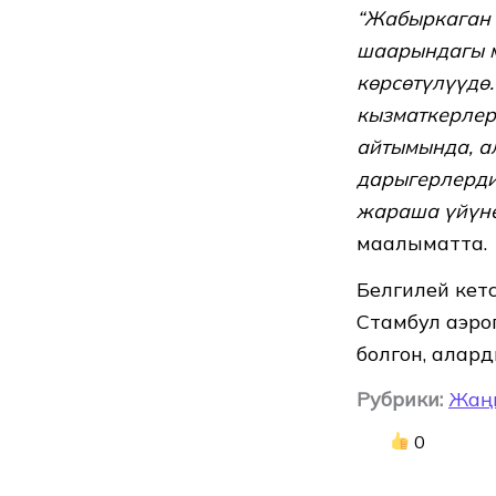
“Жабыркаган 
шаарындагы 
көрсөтүлүүдө
кызматкерлер
айтымында, а
дарыгерлерди
жараша үйүнө
маалыматта.
Белгилей кетс
Стамбул аэро
болгон, алар
Рубрики:
Жаң
0