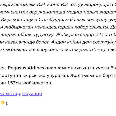
кыргызстандык К.Н. жана И.А. аттуу жарандарга 
мамлекеттик ооруканаларда медициналык жарда
. Кыргызстандын Стамбулдагы башкы консулдугун
и жабыркаган мекендештерден кабар алышты. Д
лардын абалы туруктуу. Жабыркагандар 24 саат 
н көзөмөлүндө болот. Андан кийин ден-соолугун
 чыгарылат же ооруканага жаткырылат”, –
деп ж
ек, Pegasus Airlines авиакомпаниясынын учагы 5
портунда кырсыкка учураган. Жалпысынан бортт
дын 157си жабыркаган.
ылыктар
,
Окуялар
0