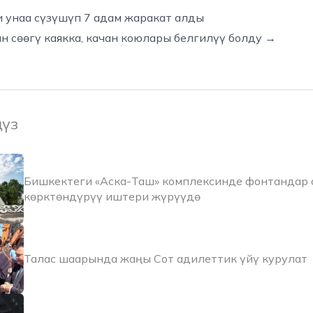
 унаа сүзүшүп 7 адам жаракат алды
 сөөгү каякка, качан коюлары белгилүү болду →
ңүз
Бишкектеги «Аска-Таш» комплексинде фонтандар 
көрктөндүрүү иштери жүрүүдө
Талас шаарында жаңы Сот адилеттик үйү курулат