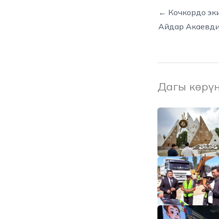
← Кочкордо эки
Айдар Акаевдин
Дагы көрү