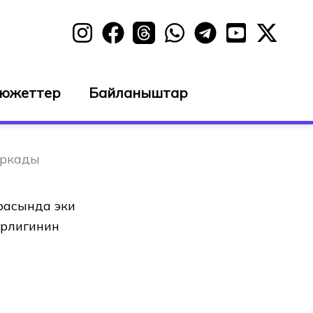
сюжеттер
Байланыштар
ыркады
расында эки
трлигинин