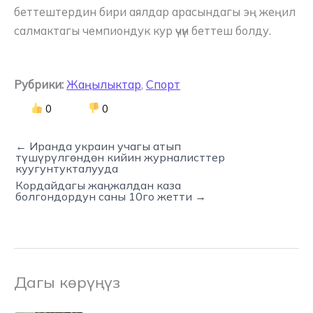
беттештердин бири аялдар арасындагы эң жеңил
салмактагы чемпиондук кур үчүн беттеш болду.
Рубрики:
Жаңылыктар
,
Спорт
0
0
← Иранда украин учагы атып
түшүрүлгөндөн кийин журналисттер
куугунтукталууда
Кордайдагы жаңжалдан каза
болгондордун саны 10го жетти →
Дагы көрүңүз