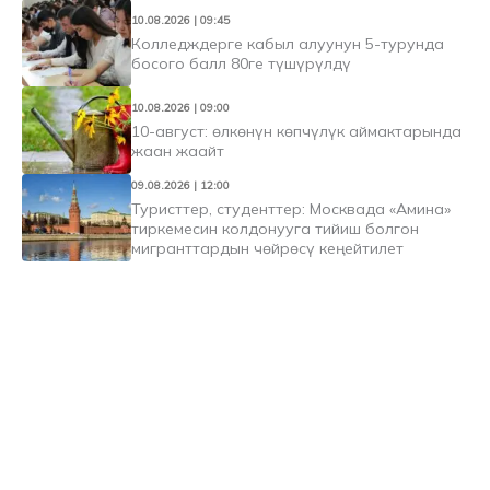
10.08.2026 | 09:45
Колледждерге кабыл алуунун 5-турунда
босого балл 80ге түшүрүлдү
10.08.2026 | 09:00
10-август: өлкөнүн көпчүлүк аймактарында
жаан жаайт
09.08.2026 | 12:00
Туристтер, студенттер: Москвада «Амина»
тиркемесин колдонууга тийиш болгон
мигранттардын чөйрөсү кеңейтилет