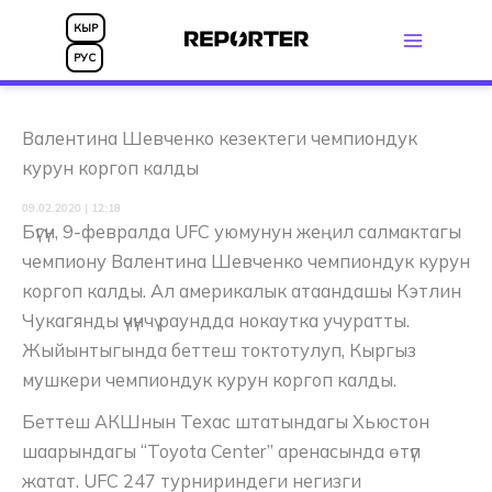
Skip
КЫР
to
РУС
content
Валентина Шевченко кезектеги чемпиондук
курун коргоп калды
09.02.2020 | 12:18
Бүгүн, 9-февралда UFC уюмунун жеңил салмактагы
чемпиону Валентина Шевченко чемпиондук курун
коргоп калды. Ал америкалык атаандашы Кэтлин
Чукагянды үчүнчү раундда нокаутка учуратты.
Жыйынтыгында беттеш токтотулуп, Кыргыз
мушкери чемпиондук курун коргоп калды.
Беттеш АКШнын Техас штатындагы Хьюстон
шаарындагы “Toyota Center” аренасында өтүп
жатат. UFC 247 турнириндеги негизги