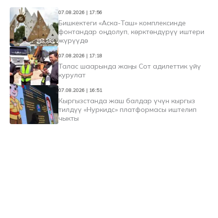
07.08.2026 | 17:56
Бишкектеги «Аска-Таш» комплексинде
фонтандар оңдолуп, көрктөндүрүү иштери
жүрүүдө
07.08.2026 | 17:18
Талас шаарында жаңы Сот адилеттик үйү
курулат
07.08.2026 | 16:51
Кыргызстанда жаш балдар үчүн кыргыз
тилдүү «Нуркидс» платформасы иштелип
чыкты