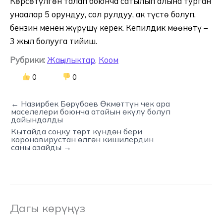
Көрсөтүлгөн талап боюнча сатылып алына турган
унаалар 5 орундуу, сол рулдуу, ак түстө болуп,
бензин менен жүрүшү керек. Кепилдик мөөнөтү –
3 жыл болууга тийиш.
Рубрики:
Жаңылыктар
,
Коом
0
0
← Назирбек Бөрүбаев Өкмөттүн чек ара
маселелери боюнча атайын өкүлү болуп
дайындалды
Кытайда соңку төрт күндөн бери
коронавирустан өлгөн кишилердин
саны азайды →
Дагы көрүңүз