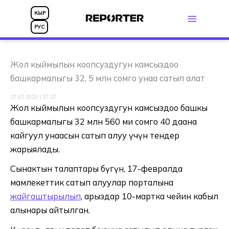
Skip
КЫР
to
РУС
content
Жол кыймылын коопсуздугун камсыздоо
башкармалыгы 32, 5 млн сомго унаа сатып алат
17.02.2020 | 17:27
Жол кыймылын коопсуздугун камсыздоо башкы
башкармалыгы 32 млн 560 миң сомго 40 даана
кайгуул унаасын сатып алуу үчүн тендер
жарыялады.
Сынактын талаптары бүгүн, 17-февралда
мамлекеттик сатып алуулар порталына
жайгаштырылып
, арыздар 10-мартка чейин кабыл
алынары айтылган.