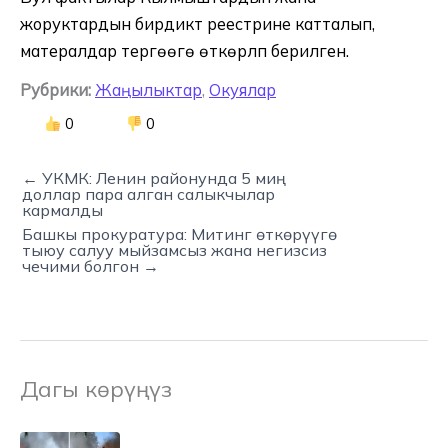
жоруктардын бирдиктүү реестрине катталып,
матералдар тергөөгө өткөрүлүп берилген.
Рубрики:
Жаңылыктар
,
Окуялар
0
0
← УКМК: Ленин районунда 5 миң
доллар пара алган салыкчылар
кармалды
Башкы прокуратура: Митинг өткөрүүгө
тыюу салуу мыйзамсыз жана негизсиз
чечими болгон →
Дагы көрүңүз