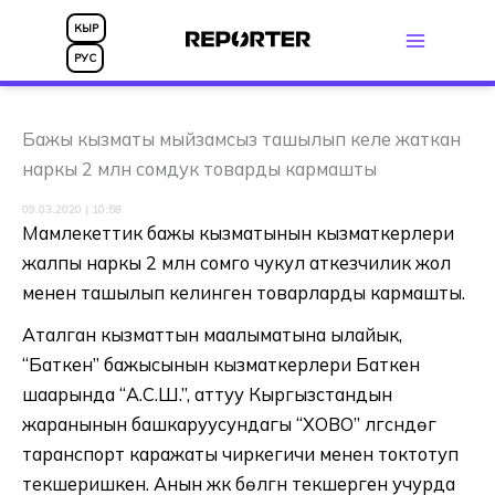
Skip
КЫР
to
РУС
content
Бажы кызматы мыйзамсыз ташылып келе жаткан
наркы 2 млн сомдук товарды кармашты
09.03.2020 | 10:58
Мамлекеттик бажы кызматынын кызматкерлери
жалпы наркы 2 млн сомго чукул аткезчилик жол
менен ташылып келинген товарларды кармашты.
Аталган кызматтын маалыматына ылайык,
“Баткен” бажысынын кызматкерлери Баткен
шаарында “А.С.Ш.”, аттуу Кыргызстандын
жаранынын башкаруусундагы “ХОВО” үлгүсүндөгү
таранспорт каражаты чиркегичи менен токтотуп
текшеришкен. Анын жүк бөлүгүн текшерген учурда