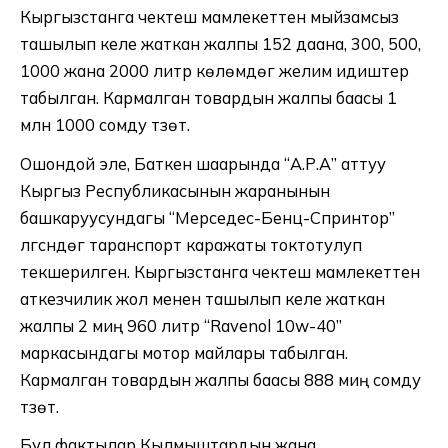
Кыргызстанга чектеш мамлекеттен мыйзамсыз
ташылып келе жаткан жалпы 152 даана, 300, 500,
1000 жана 2000 литр көлөмдөгү желим идиштер
табылган. Кармалган товардын жалпы баасы 1
млн 1000 сомду түзөт.
Ошондой эле, Баткен шаарында “А.Р.А” аттуу
Кыргыз Республикасынын жаранынын
башкаруусундагы “Мерседес-Бенц-Спринтор”
үлгүсүндөгү таранспорт каражаты токтотулуп
текшерилген. Кыргызстанга чектеш мамлекеттен
аткезчилик жол менен ташылып келе жаткан
жалпы 2 миң 960 литр “Ravenol 10w-40”
маркасындагы мотор майлары табылган.
Кармалган товардын жалпы баасы 888 миң сомду
түзөт.
Бул фактылар Кылмыштардын жана