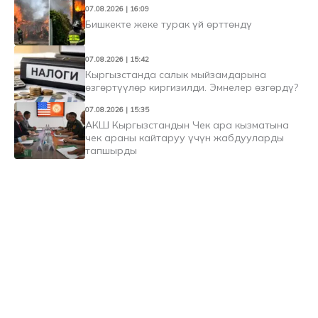
07.08.2026 | 16:09
Бишкекте жеке турак үй өрттөндү
07.08.2026 | 15:42
Кыргызстанда салык мыйзамдарына
өзгөртүүлөр киргизилди. Эмнелер өзгөрдү?
07.08.2026 | 15:35
АКШ Кыргызстандын Чек ара кызматына
чек араны кайтаруу үчүн жабдууларды
тапшырды