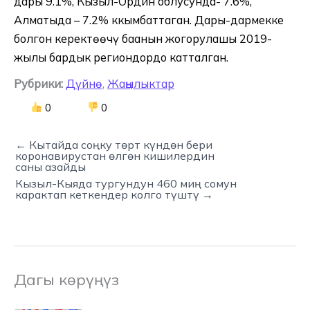
дары 9.1%, Кызыл-Ордин облусунда- 7.6%,
Алматыда – 7.2% ккымбаттаган. Дары-дармекке
болгон керектөөчү баанын жогорулашы 2019-
жылы бардык региондордо катталган.
Рубрики:
Дүйнө
,
Жаңылыктар
0
0
← Кытайда соңку төрт күндөн бери
коронавирустан өлгөн кишилердин
саны азайды
Кызыл-Кыяда тургундун 460 миң сомун
карактап кеткендер колго түштү →
Дагы көрүңүз