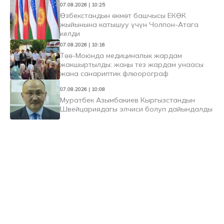
07.08.2026 | 10:25
Өзбекстандын өкмөт башчысы ЕКӨК
жыйынына катышуу үчүн Чолпон-Атага
келди
07.08.2026 | 10:16
Төө-Моюнда медициналык жардам
жакшыртылды: жаңы тез жардам унаасы
жана санариптик флюорограф
07.08.2026 | 10:08
Муратбек Азымбакиев Кыргызстандын
Швейцариядагы элчиси болуп дайындалды