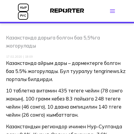
Skip
КЫР
to
РУС
content
Казакстанда дарыга болгон баа 5,5%га
жогорулады
17.02.2020 | 18:09
Казакстанда айрым дары – дармектерге болгон
баа 5.5% жогорулады. Бул тууралуу tengrinews.kz
порталы билдирди.
10 таблетка витамин 435 теңгеге чейин (78 сомго
жакын), 100 грамм кебез 8.3 пайызга 248 теңгеге
чейин (46 сомго), 10 даана ампицилин 140 тгеге
чейин (26 сомго) кымбаттаган.
Казакстандын региондор ичинен Нур-Султанда