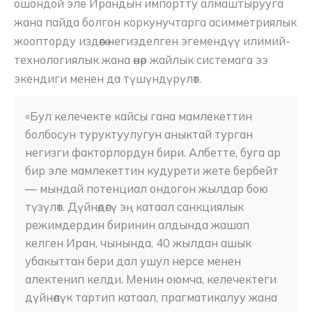
ошондой эле Ирандын импортту алмаштырууга
жана пайда болгон коркунучтарга асимметриялык
жоопторду издөөгө негизделген эгемендүү илимий-
технологиялык жана өнөр жайлык системага ээ
экендиги менен да түшүндүрүлөт.
«Бул келечекте кайсы гана мамлекеттин 
болбосун туруктуулугун аныктай турган 
негизги факторлордун бири. Албетте, буга ар 
бир эле мамлекеттин кудурети жете бербейт 
— мындай потенциал ондогон жылдар бою 
түзүлөт. Дүйнөдөгү эң катаал санкциялык 
режимдердин биринин алдында жашап 
келген Иран, чынында, 40 жылдан ашык 
убакыттан бери дал ушул нерсе менен 
алектенип келди. Менин оюмча, келечектеги 
дүйнөлүк тартип катаал, прагматикалуу жана 