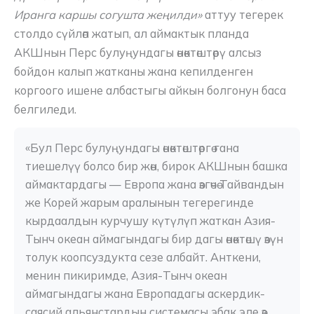
Иранга каршы согушта жеңилди»
аттуу тегерек
столдо сүйлөп жатып, ал аймактык планда
АКШнын Перс булуңундагы өнөктөштөрү алсыз
бойдон калып жатканы жана кепилденген
коргоого ишене албастыгы айкын болгонун баса
белгиледи.
«Бул Перс булуңундагы өнөктөштөргө гана 
тиешелүү болсо бир жөн, бирок АКШнын башка 
аймактардагы — Европа жана өзгөчө Тайвандын 
же Корей жарым аралынын тегерегинде 
кырдаалдын курчушу күтүлүп жаткан Азия-
Тынч океан аймагындагы бир дагы өнөктөшү өзүн 
толук коопсуздукта сезе албайт. Анткени, 
менин пикиримде, Азия-Тынч океан 
аймагындагы жана Европадагы аскердик-
саясий альянстардын системасы эбак эле өз 