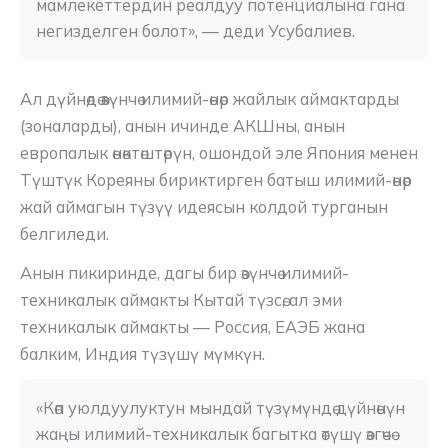
мамлекеттердин реалдуу потенциалына гана 
негизделген болот», — деди Усубалиев.
Ал дүйнөдө өзүнчө илимий-өнөр жайлык аймактарды
(зоналарды), анын ичинде АКШны, анын
европалык өнөктөштөрүн, ошондой эле Япония менен
Түштүк Кореяны бириктирген батыш илимий-өнөр
жай аймагын түзүү идеясын колдой турганын
белгиледи.
Анын пикиринде, дагы бир өзүнчө илимий-
техникалык аймакты Кытай түзсө, ал эми
техникалык аймакты — Россия, ЕАЭБ жана
балким, Индия түзүшү мүмкүн.
«Көп уюлдуулуктун мындай түзүмүндө дүйнөнүн 
жаңы илимий-техникалык багытка өтүшү өзгөчө 