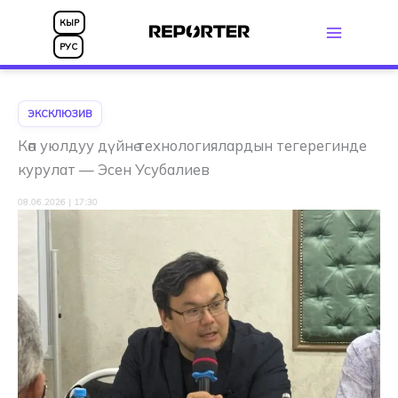
Skip
КЫР
to
РУС
content
ЭКСКЛЮЗИВ
Көп уюлдуу дүйнө технологиялардын тегерегинде
курулат — Эсен Усубалиев
08.06.2026 | 17:30