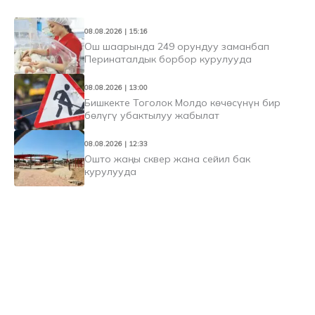
08.08.2026 | 15:16
Ош шаарында 249 орундуу заманбап
Перинаталдык борбор курулууда
08.08.2026 | 13:00
Бишкекте Тоголок Молдо көчөсүнүн бир
бөлүгү убактылуу жабылат
08.08.2026 | 12:33
Ошто жаңы сквер жана сейил бак
курулууда