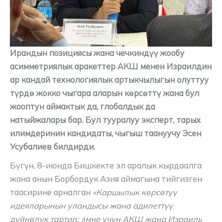
Ирандын позициясы жана чечкиндүү жообу
асимметриялык аракеттер АКШ менен Израилдин
ар кандай технологиялык артыкчылыгын олуттуу
түрдө жокко чыгара аларын көрсөттү жана бул
жооптун аймактык да, глобалдык да
натыйжалары бар. Бул тууралуу эксперт, тарых
илимдеринин кандидаты, чыгыш таануучу Эсен
Усубалиев билдирди.
Бүгүн, 8-июнда Бишкекте эл аралык кырдаалга
жана анын Борбордук Азия аймагына тийгизген
таасирине арналган
«Каршылык көрсөтүү
идеяларынын уландысы жана адилеттүү
дүйнөлүк тартип: эмне үчүн АКШ жана Израиль