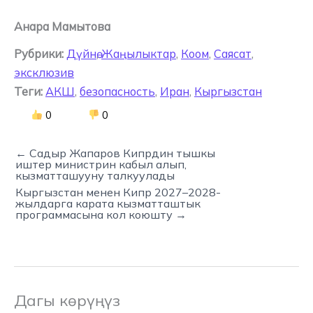
Анара Мамытова
Рубрики:
Дүйнө
,
Жаңылыктар
,
Коом
,
Саясат
,
эксклюзив
Теги:
АКШ
,
безопасность
,
Иран
,
Кыргызстан
0
0
← Садыр Жапаров Кипрдин тышкы
иштер министрин кабыл алып,
кызматташууну талкуулады
Кыргызстан менен Кипр 2027–2028-
жылдарга карата кызматташтык
программасына кол коюшту →
Дагы көрүңүз