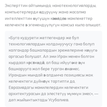
Эксперттин айтымында, нанотехнологияларды,
компьютерлерди өндүрүүнү жана жасалма
интеллекттин өнүгүшүн көзөмөлдөгөн мамлекеттер
келечекте өз эгемендүүлүгүн камсыз кыла алышат.
«Буга кудурети жетпегендер же бул 
технологиялардын колдонуучусу гана болуп 
калгандар башкалардын эрежелерине көнүүгө 
аргасыз болушат. Ал эми Иран менен болгон 
кырдаал көрсөткөндөй, ал баш ийүүгө же өзүн 
башкарууга жол бере турган өлкө эмес. 
Ирандын мындай өз алдынча позициясы жок 
келечектеги дүйнөлүк тартипти да, 
Евразиядагы мамилелердин келечектеги 
архитектурасын да элестетүү мүмкүн эмес», — 
деп жыйынтыктады Усубалиев.