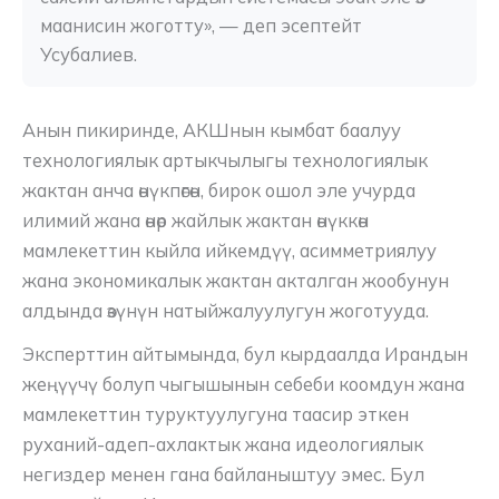
маанисин жоготту», — деп эсептейт 
Усубалиев.
Анын пикиринде, АКШнын кымбат баалуу
технологиялык артыкчылыгы технологиялык
жактан анча өнүкпөгөн, бирок ошол эле учурда
илимий жана өнөр жайлык жактан өнүккөн
мамлекеттин кыйла ийкемдүү, асимметриялуу
жана экономикалык жактан акталган жообунун
алдында өзүнүн натыйжалуулугун жоготууда.
Эксперттин айтымында, бул кырдаалда Ирандын
жеңүүчү болуп чыгышынын себеби коомдун жана
мамлекеттин туруктуулугуна таасир эткен
руханий-адеп-ахлактык жана идеологиялык
негиздер менен гана байланыштуу эмес. Бул